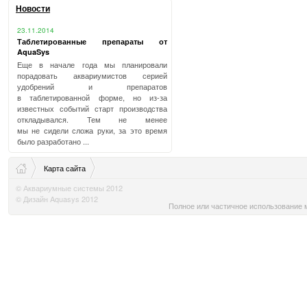
Новости
23.11.2014
Таблетированные препараты от
AquaSys
Еще в начале года мы планировали
порадовать аквариумистов серией
удобрений и препаратов
в таблетированной форме, но из-за
известных событий старт производства
откладывался. Тем не менее
мы не сидели сложа руки, за это время
было разработано ...
Карта сайта
© Аквариумные системы 2012
© Дизайн Aquasys 2012
Полное или частичное использование м