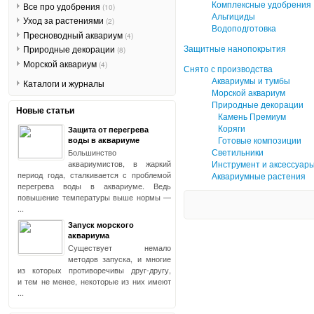
Комплексные удобрения
Все про удобрения
(10)
Альгициды
Уход за растениями
(2)
Водоподготовка
Пресноводный аквариум
(4)
Защитные нанопокрытия
Природные декорации
(8)
Морской аквариум
(4)
Снято с производства
Аквариумы и тумбы
Каталоги и журналы
Морской аквариум
Природные декорации
Новые статьи
Камень Премиум
Коряги
Защита от перегрева
Готовые композиции
воды в аквариуме
Светильники
Большинство
аквариумистов, в жаркий
Инструмент и аксессуар
период года, сталкивается с проблемой
Аквариумные растения
перегрева воды в аквариуме. Ведь
повышение температуры выше нормы —
...
Запуск морского
аквариума
Существует немало
методов запуска, и многие
из которых противоречивы друг-другу,
и тем не менее, некоторые из них имеют
...