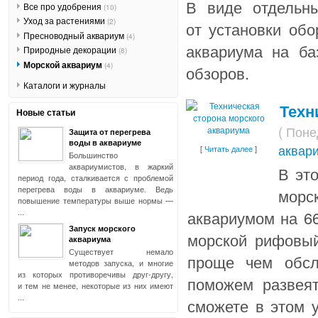
В виде отдельн
Все про удобрения
(10)
Уход за растениями
(2)
от установки обо
Пресноводный аквариум
(4)
аквариума на ба
Природные декорации
(8)
Морской аквариум
(4)
обзоров.
Каталоги и журналы
Техн
Новые статьи
( Поне
Защита от перегрева
воды в аквариуме
аквар
[
Читать далее
]
Большинство
аквариумистов, в жаркий
В эт
период года, сталкивается с проблемой
перегрева воды в аквариуме. Ведь
морс
повышение температуры выше нормы —
...
аквариумом на 66
Запуск морского
морской рифовый
аквариума
Существует немало
проще чем обсл
методов запуска, и многие
из которых противоречивы друг-другу,
поможем развея
и тем не менее, некоторые из них имеют
...
сможете в этом у