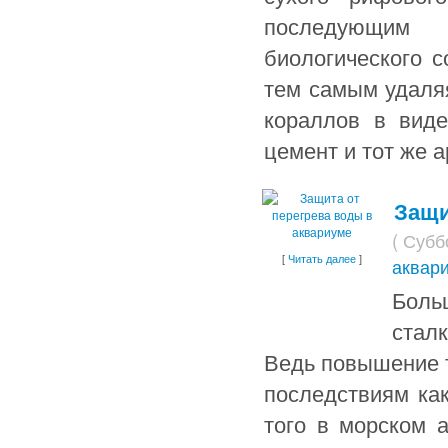
последующим 
биологического 
тем самым удаляя
кораллов в виде
цемент и тот же 
Защи
( Субб
[
Читать далее
]
аквар
Боль
стал
Ведь повышение 
последствиям ка
того в морском 