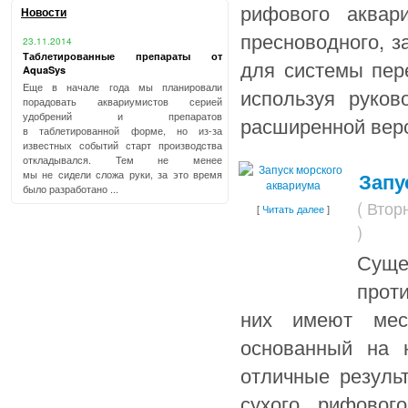
рифового аквар
Новости
пресноводного, з
23.11.2014
Таблетированные препараты от
для системы пер
AquaSys
Еще в начале года мы планировали
используя руков
порадовать аквариумистов серией
удобрений и препаратов
расширенной верс
в таблетированной форме, но из-за
известных событий старт производства
откладывался. Тем не менее
мы не сидели сложа руки, за это время
Запу
было разработано ...
( Втор
[
Читать далее
]
)
Суще
прот
них имеют мес
основанный на 
отличные резуль
сухого рифовог