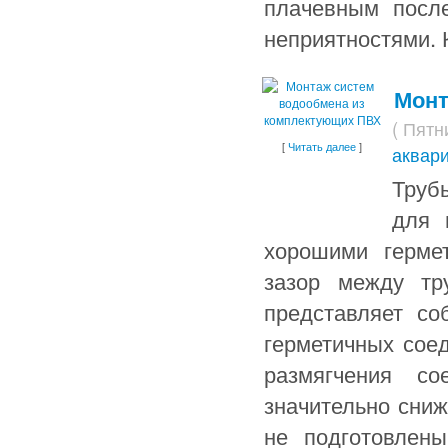
плачевным посл
неприятностями. К
Монт
( Пятн
[
Читать далее
]
аквар
Труб
для 
хорошими гермет
зазор между тр
представляет со
герметичных соед
размягчения со
значительно сни
не подготовлен