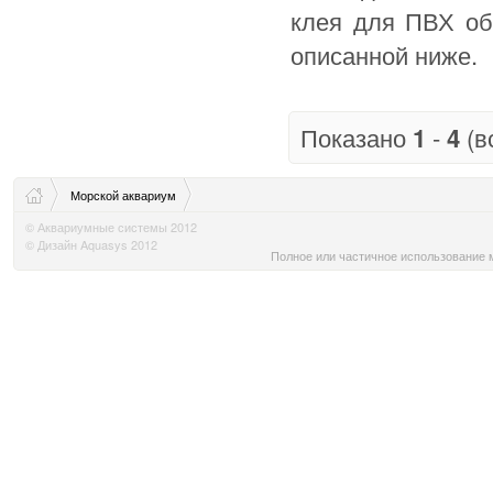
клея для ПВХ об
описанной ниже.
Показано
1
-
4
(в
Морской аквариум
© Аквариумные системы 2012
© Дизайн Aquasys 2012
Полное или частичное использование м