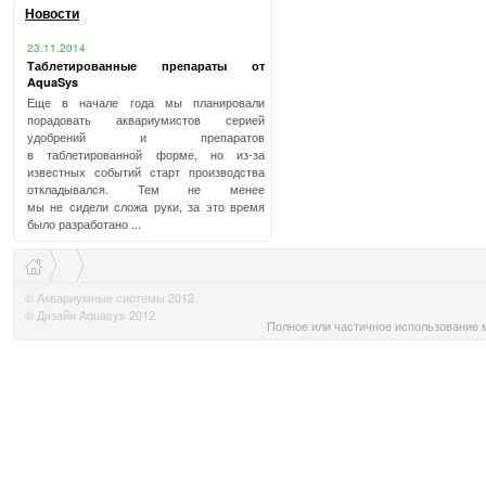
Новости
23.11.2014
Таблетированные препараты от
AquaSys
Еще в начале года мы планировали
порадовать аквариумистов серией
удобрений и препаратов
в таблетированной форме, но из-за
известных событий старт производства
откладывался. Тем не менее
мы не сидели сложа руки, за это время
было разработано ...
© Аквариумные системы 2012
© Дизайн Aquasys 2012
Полное или частичное использование м